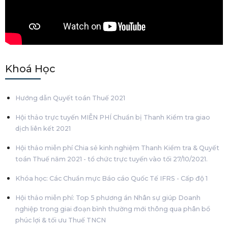
Khoá Học
Hướng dẫn Quyết toán Thuế 2021
Hội thảo trực tuyến MIỄN PHÍ Chuẩn bị Thanh Kiểm tra giao
dịch liên kết 2021
Hội thảo miễn phí Chia sẻ kinh nghiệm Thanh Kiểm tra & Quyết
toán Thuế năm 2021 - tổ chức trực tuyến vào tối 27/10/2021.
Khóa học: Các Chuẩn mực Báo cáo Quốc Tế IFRS - Cấp độ 1
Hội thảo miễn phí: Top 5 phương án Nhân sự giúp Doanh
nghiệp trong giai đoạn bình thường mới thông qua phân bổ
phúc lợi & tối ưu Thuế TNCN