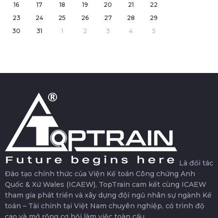
16
17
18
19
20
21
22
23
24
25
26
27
28
29
30
31
1
2
3
4
5
Là đối tác
Đào tạo chính thức của Viện Kế toán Công chứng Anh
Quốc & Xứ Wales (ICAEW), TopTrain cam kết cùng ICAEW
tham gia phát triển và xây dựng đội ngũ nhân sự ngành Kế
toán – Tài chính tại Việt Nam chuyên nghiệp, có trình độ
cao và mở rộng cơ hội làm việc toàn cầu.