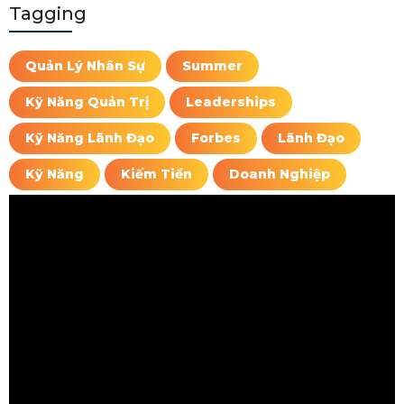
Tagging
Quản Lý Nhân Sự
Summer
Kỹ Năng Quản Trị
Leaderships
Kỹ Năng Lãnh Đạo
Forbes
Lãnh Đạo
Kỹ Năng
Kiếm Tiền
Doanh Nghiệp