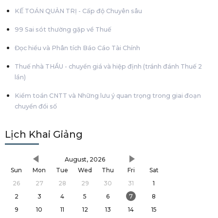
KẾ TOÁN QUẢN TRỊ - Cấp độ Chuyên sâu
99 Sai sót thường gặp về Thuế
Đọc hiểu và Phân tích Báo Cáo Tài Chính
Thuế nhà THẦU - chuyển giá và hiệp định (tránh đánh Thuế 2
lần)
Kiểm toán CNTT và Những lưu ý quan trọng trong giai đoạn
chuyển đổi số
Lịch Khai Giảng
August, 2026
Sun
Mon
Tue
Wed
Thu
Fri
Sat
26
27
28
29
30
31
1
2
3
4
5
6
7
8
9
10
11
12
13
14
15