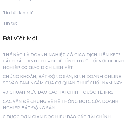
Tin tức kinh tế
Tin tức
Bài Viết Mới
THẾ NÀO LÀ DOANH NGHIỆP CÓ GIAO DỊCH LIÊN KẾT?
CÁCH XÁC ĐỊNH CHI PHÍ ĐỂ TÍNH THUẾ ĐỐI VỚI DOANH
NGHIỆP CÓ GIAO DỊCH LIÊN KẾT.
CHỨNG KHOÁN, BẤT ĐỘNG SẢN, KINH DOANH ONLINE
SẼ VÀO TẦM NGẮM CỦA CƠ QUAN THUẾ CUỐI NĂM NAY
40 CHUẨN MỰC BÁO CÁO TÀI CHÍNH QUỐC TẾ IFRS
CÁC VẤN ĐỀ CHUNG VỀ HỆ THỐNG BCTC CỦA DOANH
NGHIỆP BẤT ĐỘNG SẢN
6 BƯỚC ĐƠN GIẢN ĐỌC HIỂU BÁO CÁO TÀI CHÍNH