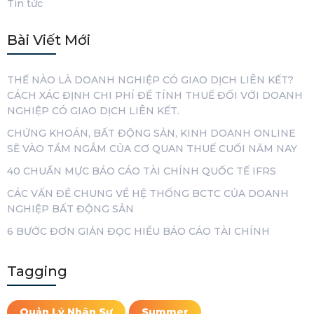
Tin tức
Bài Viết Mới
THẾ NÀO LÀ DOANH NGHIỆP CÓ GIAO DỊCH LIÊN KẾT?
CÁCH XÁC ĐỊNH CHI PHÍ ĐỂ TÍNH THUẾ ĐỐI VỚI DOANH
NGHIỆP CÓ GIAO DỊCH LIÊN KẾT.
CHỨNG KHOÁN, BẤT ĐỘNG SẢN, KINH DOANH ONLINE
SẼ VÀO TẦM NGẮM CỦA CƠ QUAN THUẾ CUỐI NĂM NAY
40 CHUẨN MỰC BÁO CÁO TÀI CHÍNH QUỐC TẾ IFRS
CÁC VẤN ĐỀ CHUNG VỀ HỆ THỐNG BCTC CỦA DOANH
NGHIỆP BẤT ĐỘNG SẢN
6 BƯỚC ĐƠN GIẢN ĐỌC HIỂU BÁO CÁO TÀI CHÍNH
Tagging
Quản Lý Nhân Sự
Summer