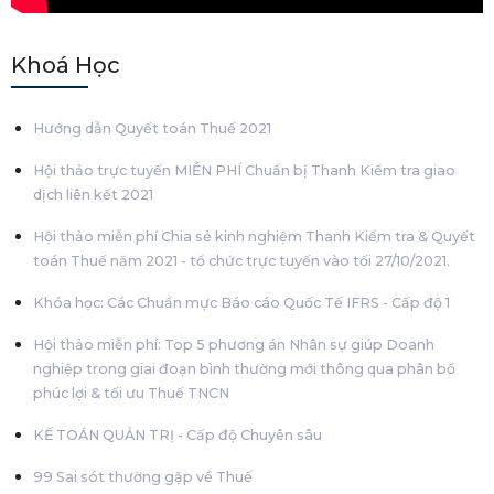
Khoá Học
Hướng dẫn Quyết toán Thuế 2021
Hội thảo trực tuyến MIỄN PHÍ Chuẩn bị Thanh Kiểm tra giao
dịch liên kết 2021
Hội thảo miễn phí Chia sẻ kinh nghiệm Thanh Kiểm tra & Quyết
toán Thuế năm 2021 - tổ chức trực tuyến vào tối 27/10/2021.
Khóa học: Các Chuẩn mực Báo cáo Quốc Tế IFRS - Cấp độ 1
Hội thảo miễn phí: Top 5 phương án Nhân sự giúp Doanh
nghiệp trong giai đoạn bình thường mới thông qua phân bổ
phúc lợi & tối ưu Thuế TNCN
KẾ TOÁN QUẢN TRỊ - Cấp độ Chuyên sâu
99 Sai sót thường gặp về Thuế