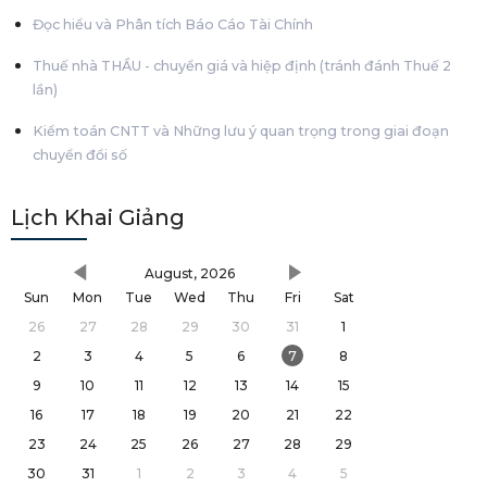
Đọc hiểu và Phân tích Báo Cáo Tài Chính
Thuế nhà THẦU - chuyển giá và hiệp định (tránh đánh Thuế 2
lần)
Kiểm toán CNTT và Những lưu ý quan trọng trong giai đoạn
chuyển đổi số
Lịch Khai Giảng
August, 2026
Sun
Mon
Tue
Wed
Thu
Fri
Sat
26
27
28
29
30
31
1
2
3
4
5
6
7
8
9
10
11
12
13
14
15
16
17
18
19
20
21
22
23
24
25
26
27
28
29
30
31
1
2
3
4
5