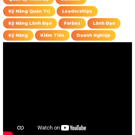
Kỹ Năng Quản Trị
Leaderships
Kỹ Năng Lãnh Đạo
Forbes
Lãnh Đạo
Kỹ Năng
Kiếm Tiền
Doanh Nghiệp