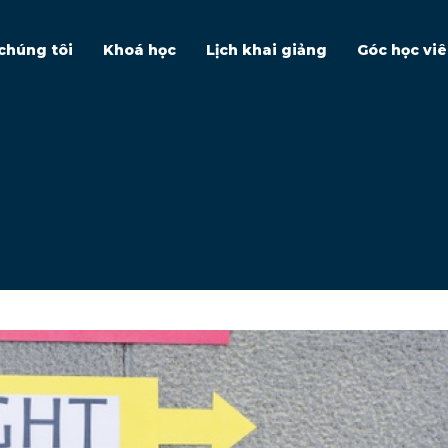
chúng tôi
Khoá học
Lịch khai giảng
Góc học vi