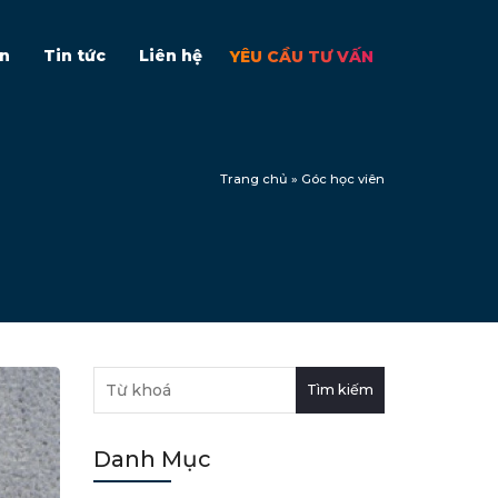
ên
Tin tức
Liên hệ
YÊU CẦU TƯ VẤN
Trang chủ
»
Góc học viên
Tìm kiếm
Danh Mục