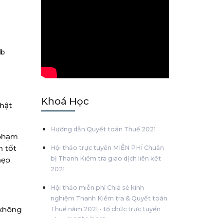
eb
Khoá Học
thật
Hướng dẫn Quyết toán Thuế 2021
 phạm
n tốt
Hội thảo trực tuyến MIỄN PHÍ Chuẩn
bị Thanh Kiểm tra giao dịch liên kết
hẹp
2021
Hội thảo miễn phí Chia sẻ kinh
nghiệm Thanh Kiểm tra & Quyết toán
 không
Thuế năm 2021 - tổ chức trực tuyến