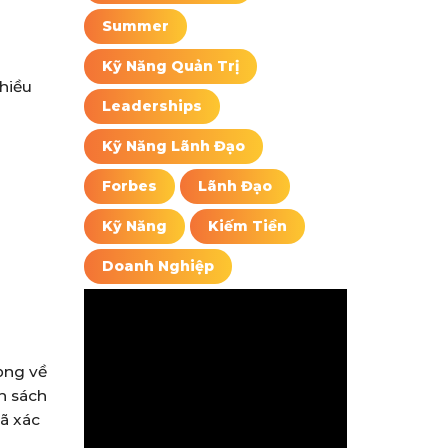
Summer
Kỹ Năng Quản Trị
hiều
Leaderships
Kỹ Năng Lãnh Đạo
Forbes
Lãnh Đạo
Kỹ Năng
Kiếm Tiền
Doanh Nghiệp
ọng về
nh sách
đã xác