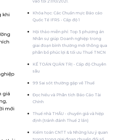
vào tối 27/10/2021.
Khóa học: Các Chuẩn mực Báo cáo
 khi
Quốc Tế IFRS - Cấp độ 1
Hội thảo miễn phí: Top 5 phương án
rường
Nhân sự giúp Doanh nghiệp trong
hích
giai đoạn bình thường mới thông qua
phân bổ phúc lợi & tối ưu Thuế TNCN
KẾ TOÁN QUẢN TRỊ - Cấp độ Chuyên
sâu
nghiệp
99 Sai sót thường gặp về Thuế
 giá
Đọc hiểu và Phân tích Báo Cáo Tài
ng,
Chính
ời mới
Thuế nhà THẦU - chuyển giá và hiệp
định (tránh đánh Thuế 2 lần)
Kiểm toán CNTT và Những lưu ý quan
trọng trong giai đoạn chuyển đổi số