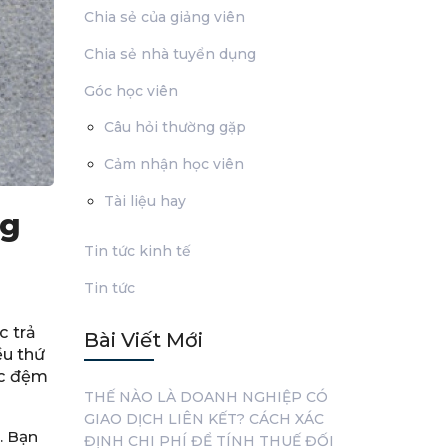
Chia sẻ của giảng viên
Chia sẻ nhà tuyển dụng
Góc học viên
Câu hỏi thường gặp
Cảm nhận học viên
Tài liệu hay
ng
Tin tức kinh tế
Tin tức
c trả
Bài Viết Mới
ều thứ
ớc đệm
THẾ NÀO LÀ DOANH NGHIỆP CÓ
GIAO DỊCH LIÊN KẾT? CÁCH XÁC
. Bạn
ĐỊNH CHI PHÍ ĐỂ TÍNH THUẾ ĐỐI