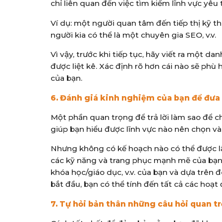
chỉ liên quan đến việc tìm kiếm lĩnh vực yêu 
Ví dụ: một người quan tâm đến tiếp thị kỹ th
người kia có thể là một chuyên gia SEO, v.v.
Vì vậy, trước khi tiếp tục, hãy viết ra một d
được liệt kê. Xác định rõ hơn cái nào sẽ phù
của bạn.
6. Đánh giá kinh nghiệm của bạn để đưa 
Một phần quan trọng để trả lời làm sao để 
giúp bạn hiểu được lĩnh vực nào nên chọn và
Nhưng không có kế hoạch nào có thể được lậ
các kỹ năng và trang phục mạnh mẽ của bạn. 
khóa học/giáo dục, v.v. của bạn và dựa trên 
bắt đầu, bạn có thể tính đến tất cả các hoạ
7. Tự hỏi bản thân những câu hỏi quan t