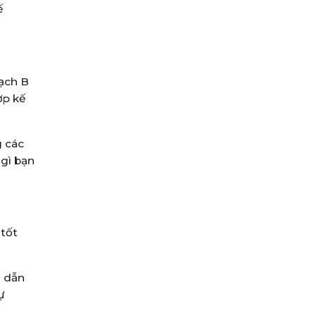
ế
oạch B
ợp kế
g các
 gì bạn
 tốt
g dẫn
ự