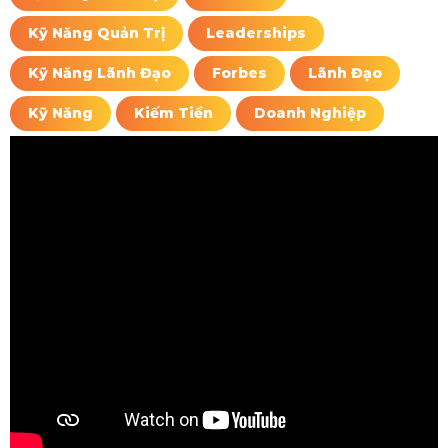
Kỹ Năng Quản Trị
Leaderships
Kỹ Năng Lãnh Đạo
Forbes
Lãnh Đạo
Kỹ Năng
Kiếm Tiền
Doanh Nghiệp