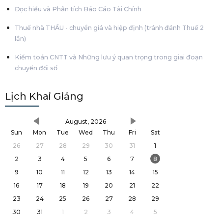
Đọc hiểu và Phân tích Báo Cáo Tài Chính
Thuế nhà THẦU - chuyển giá và hiệp định (tránh đánh Thuế 2
lần)
Kiểm toán CNTT và Những lưu ý quan trọng trong giai đoạn
chuyển đổi số
Lịch Khai Giảng
August, 2026
Sun
Mon
Tue
Wed
Thu
Fri
Sat
26
27
28
29
30
31
1
2
3
4
5
6
7
8
9
10
11
12
13
14
15
16
17
18
19
20
21
22
23
24
25
26
27
28
29
30
31
1
2
3
4
5