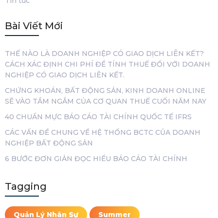
Tin tức
Bài Viết Mới
THẾ NÀO LÀ DOANH NGHIỆP CÓ GIAO DỊCH LIÊN KẾT?
CÁCH XÁC ĐỊNH CHI PHÍ ĐỂ TÍNH THUẾ ĐỐI VỚI DOANH
NGHIỆP CÓ GIAO DỊCH LIÊN KẾT.
CHỨNG KHOÁN, BẤT ĐỘNG SẢN, KINH DOANH ONLINE
SẼ VÀO TẦM NGẮM CỦA CƠ QUAN THUẾ CUỐI NĂM NAY
40 CHUẨN MỰC BÁO CÁO TÀI CHÍNH QUỐC TẾ IFRS
CÁC VẤN ĐỀ CHUNG VỀ HỆ THỐNG BCTC CỦA DOANH
NGHIỆP BẤT ĐỘNG SẢN
6 BƯỚC ĐƠN GIẢN ĐỌC HIỂU BÁO CÁO TÀI CHÍNH
Tagging
Quản Lý Nhân Sự
Summer