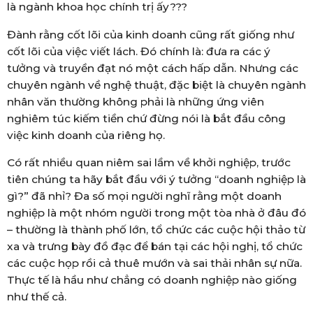
là ngành khoa học chính trị ấy???
Đành rằng cốt lõi của kinh doanh cũng rất giống như
cốt lõi của việc viết lách. Đó chính là: đưa ra các ý
tưởng và truyền đạt nó một cách hấp dẫn. Nhưng các
chuyên ngành về nghệ thuật, đặc biệt là chuyên ngành
nhân văn thường không phải là những ứng viên
nghiêm túc kiếm tiền chứ đừng nói là bắt đầu công
việc kinh doanh của riêng họ.
Có rất nhiều quan niêm sai lầm về khởi nghiệp, trước
tiên chúng ta hãy bắt đầu với ý tưởng “doanh nghiệp là
gì?” đã nhỉ? Đa số mọi người nghĩ rằng một doanh
nghiệp là một nhóm người trong một tòa nhà ở đâu đó
– thường là thành phố lớn, tổ chức các cuộc hội thảo từ
xa và trưng bày đồ đạc để bán tại các hội nghị, tổ chức
các cuộc họp rồi cả thuê mướn và sai thải nhân sự nữa.
Thực tế là hầu như chẳng có doanh nghiệp nào giống
như thế cả.