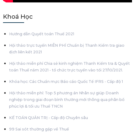
Khoá Học
Hướng dẫn Quyết toán Thuế 2021
Hội thảo trực tuyến MIỄN PHÍ Chuẩn bị Thanh Kiểm tra giao
dịch liên kết 2021
Hội thảo miễn phí Chia sẻ kinh nghiệm Thanh Kiểm tra & Quyết
toán Thuế năm 2021 - tổ chức trực tuyến vào tối 27/10/2021.
Khóa học: Các Chuẩn mực Báo cáo Quốc Tế IFRS - Cấp độ 1
Hội thảo miễn phí: Top 5 phương án Nhân sự giúp Doanh
nghiệp trong giai đoạn bình thường mới thông qua phân bổ
phúc lợi & tối ưu Thuế TNCN
KẾ TOÁN QUẢN TRỊ - Cấp độ Chuyên sâu
99 Sai sót thường gặp về Thuế