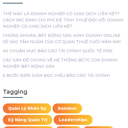
THẾ NÀO LÀ DOANH NGHIỆP CÓ GIAO DỊCH LIÊN KẾT?
CÁCH XÁC ĐỊNH CHI PHÍ ĐỂ TÍNH THUẾ ĐỐI VỚI DOANH
NGHIỆP CÓ GIAO DỊCH LIÊN KẾT.
CHỨNG KHOÁN, BẤT ĐỘNG SẢN, KINH DOANH ONLINE
SẼ VÀO TẦM NGẮM CỦA CƠ QUAN THUẾ CUỐI NĂM NAY
40 CHUẨN MỰC BÁO CÁO TÀI CHÍNH QUỐC TẾ IFRS
CÁC VẤN ĐỀ CHUNG VỀ HỆ THỐNG BCTC CỦA DOANH
NGHIỆP BẤT ĐỘNG SẢN
6 BƯỚC ĐƠN GIẢN ĐỌC HIỂU BÁO CÁO TÀI CHÍNH
Tagging
Quản Lý Nhân Sự
Summer
Kỹ Năng Quản Trị
Leaderships