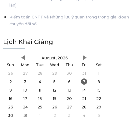
lần)
Kiểm toán CNTT và Những lưu ý quan trọng trong giai đoạn
chuyển đổi số
Lịch Khai Giảng
August, 2026
Sun
Mon
Tue
Wed
Thu
Fri
Sat
26
27
28
29
30
31
1
2
3
4
5
6
7
8
9
10
11
12
13
14
15
16
17
18
19
20
21
22
23
24
25
26
27
28
29
30
31
1
2
3
4
5