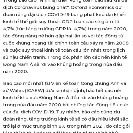
Trong báo cáo "Nhìn lại triển vọng toàn cầu sau khi đại
dịch Coronavirus bùng phát", Oxford Economics dự
đoán rằng đại dịch COVID-19 bùng phát kéo dài khiến
kinh tế thế giới suy thoái. GDP toàn cầu sẽ giảm tới
4,7% (tức tăng trưởng GDP là -4,7%) trong năm 2020,
tác động nặng nề hơn gấp hai lần so với tác động từ
cuộc khủng hoảng tài chính toàn cầu xảy ra năm 2008
và cuộc suy thoái kinh tế toàn cầu lớn nhất trong lịch
sử hậu chiến tranh. Trong đó, phần lớn các nền kinh tế
Đông Nam Á sẽ rơi vào khủng hoảng trong nửa đầu
năm 2020.
Báo cáo mới nhất từ Viện kế toán Công chứng Anh và
xứ Wales (ICAEW) đưa ra nhận định, hầu hết các nền
kinh tế khu vực Đông Nam Á đều rơi vào khủng hoảng
trong nửa đầu năm 2020 bởi những tác động tiêu cực
của đại dịch COVID-19. Tuy nhiên, báo cáo cũng dự
đoán rằng, tăng trưởng kinh tế sẽ có dấu hiệu khởi sắc
trở lại ở mức trung bình 8% trong năm 2021, do các gói