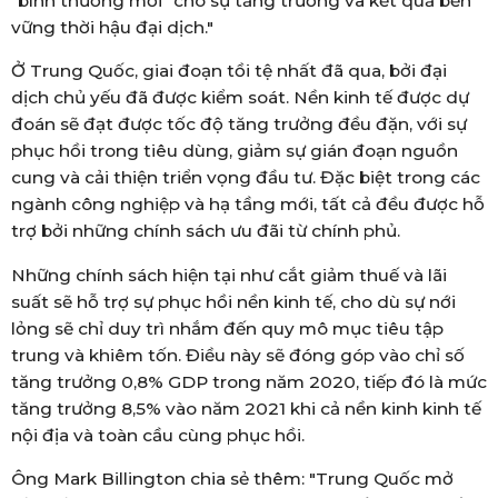
"bình thường mới" cho sự tăng trưởng và kết quả bền
vững thời hậu đại dịch."
Ở Trung Quốc, giai đoạn tồi tệ nhất đã qua, bởi đại
dịch chủ yếu đã được kiểm soát. Nền kinh tế được dự
đoán sẽ đạt được tốc độ tăng trưởng đều đặn, với sự
phục hồi trong tiêu dùng, giảm sự gián đoạn nguồn
cung và cải thiện triển vọng đầu tư. Đặc biệt trong các
ngành công nghiệp và hạ tầng mới, tất cả đều được hỗ
trợ bởi những chính sách ưu đãi từ chính phủ.
Những chính sách hiện tại như cắt giảm thuế và lãi
suất sẽ hỗ trợ sự phục hồi nền kinh tế, cho dù sự nới
lỏng sẽ chỉ duy trì nhắm đến quy mô mục tiêu tập
trung và khiêm tốn. Điều này sẽ đóng góp vào chỉ số
tăng trưởng 0,8% GDP trong năm 2020, tiếp đó là mức
tăng trưởng 8,5% vào năm 2021 khi cả nền kinh kinh tế
nội địa và toàn cầu cùng phục hồi.
Ông Mark Billington chia sẻ thêm: "Trung Quốc mở