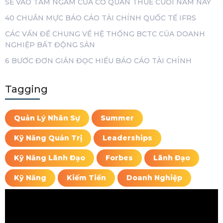
SẼ VÀO TẦM NGẮM CỦA CƠ QUAN THUẾ CUỐI NĂM NAY
40 CHUẨN MỰC BÁO CÁO TÀI CHÍNH QUỐC TẾ IFRS
CÁC VẤN ĐỀ CHUNG VỀ HỆ THỐNG BCTC CỦA DOANH
NGHIỆP BẤT ĐỘNG SẢN
6 BƯỚC ĐƠN GIẢN ĐỌC HIỂU BÁO CÁO TÀI CHÍNH
Tagging
Quản Lý Nhân Sự
Summer
Kỹ Năng Quản Trị
Leaderships
Kỹ Năng Lãnh Đạo
Forbes
Lãnh Đạo
Kỹ Năng
Kiếm Tiền
Doanh Nghiệp